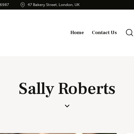
56987
47 Bakery Street, London, UK
Home
Contact Us
Sally Roberts