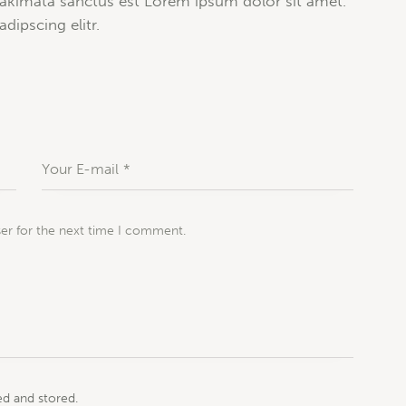
 takimata sanctus est Lorem ipsum dolor sit amet.
dipscing elitr.
ser for the next time I comment.
ed and stored.