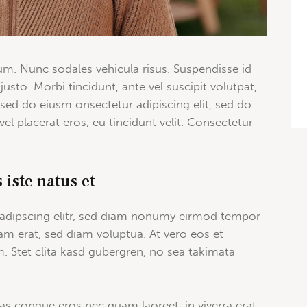
lum. Nunc sodales vehicula risus. Suspendisse id
justo. Morbi tincidunt, ante vel suscipit volutpat,
, sed do eiusm onsectetur adipiscing elit, sed do
el placerat eros, eu tincidunt velit. Consectetur
 iste natus et
sadipscing elitr, sed diam nonumy eirmod tempor
am erat, sed diam voluptua. At vero eos et
. Stet clita kasd gubergren, no sea takimata
as congue eros nec quam laoreet, in viverra erat