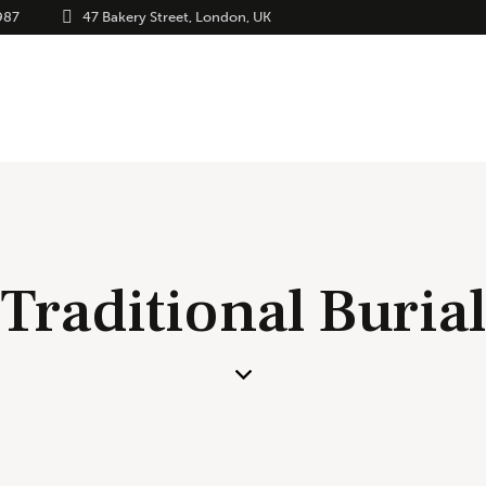
987
47 Bakery Street, London, UK
Traditional Burial