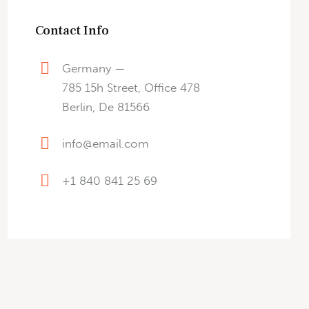
Contact Info
Germany —
785 15h Street, Office 478
Berlin, De 81566
info@email.com
+1 840 841 25 69